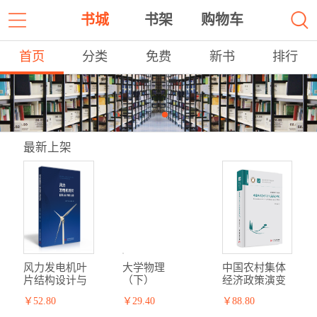
书城
书架
购物车
首页
分类
免费
新书
排行
最新上架
风力发电机叶
大学物理
中国农村集体
片结构设计与
（下）
经济政策演变
动力学
研究
￥52.80
￥29.40
￥88.80